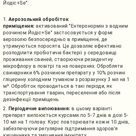
Йодіс+Se":
Аерозольний обробіток
приміщення:
активований "Ентеронормін з водним
розчином Йодіс+Se" застосовується у формі
аерозолю безпосередньо в приміщенні, де
утримуються поросята. Це дозволяє ефективно
розподілити пробіотичні бактерії у середовищі
проживання свиней, створюючи резидентну
мікрофлору в повітрі та на поверхнях. Обробляти
свинарники 6% розчином препарату у 10% розчині
гліцерину холодним туманом з розрахунку 3 мл на 1
м³. Обробіток проводиться в такі періоди, як
транспортування тварин, переселення або після
дезінфекції приміщень.
Періодичне випоювання:
в цьому варіанті
препарат випоюється курсами по 5-7 днів в дозі 5-
10 мл на 1 голову. Курс повторювати кожні 10 днів,
забезпечуючи регулярне підтримання здоров'я
кишечника та зміцнення імунітету.