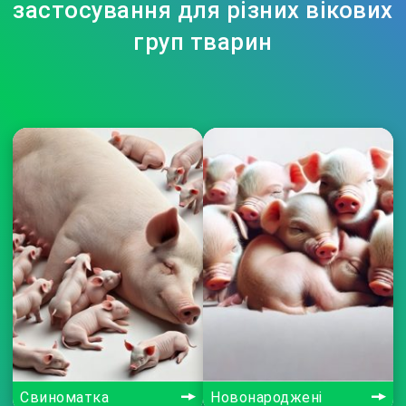
застосування для різних вікових
груп тварин
Свиноматка
Новонароджені