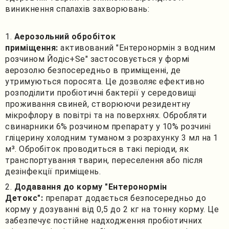
виникнення спалахів захворювань:
Аерозольний обробіток
приміщення:
активований "Ентеронормін з водним
розчином Йодіс+Se" застосовується у формі
аерозолю безпосередньо в приміщенні, де
утримуються поросята. Це дозволяє ефективно
розподілити пробіотичні бактерії у середовищі
проживання свиней, створюючи резидентну
мікрофлору в повітрі та на поверхнях. Обробляти
свинарники 6% розчином препарату у 10% розчині
гліцерину холодним туманом з розрахунку 3 мл на 1
м³. Обробіток проводиться в такі періоди, як
транспортування тварин, переселення або після
дезінфекції приміщень.
Додавання до корму "Ентеронормін
Детокс":
препарат додається безпосередньо до
корму у дозуванні від 0,5 до 2 кг на тонну корму. Це
забезпечує постійне надходження пробіотичних