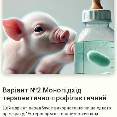
Варіант №2 Монопідхід
терапевтично-профілактичний
Цей варіант передбачає використання лише одного
препарату, "Ентеронормін з водним розчином