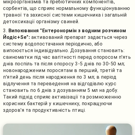
мікроорганізмів та пребіотичних компонентів,
сорбентів, що сприяє нормальному функціонуванню
травної та захисної системи кишечника і загальній
детоксикації організму свиней.
Випоювання "Ентеронормін з водним розчином
Йодіс+Se":
активований препарат задається через
систему водопостачання періодично, або
випоюється індивідуально. Дозування становить:
свиноматки під час вагітності перед опоросом п'ять
днів поспіль та після опоросу 3-5 днів по 30-50 мл;
новонародженим поросятам в перший, третій та
п'ятий день після народження по 3 мл; в період
відлучення та переведення на відгодівлю курс
становить по 6 днів з дозуванням 5 мл на добу.
Такий підхід сприяє активізації та розмноженню
корисних бактерій у кишечнику, покращуючи
здоров'я та продуктивність птиці.