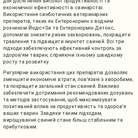
для досягнення високої продуктивності та
економічної ефективності в свинарстві.
Використання синбіотичних ветеринарних
препаратів, таких як Ентеронормін з водним
розчином Йодіс+Se та Ентеронормін Детокс,
допомагає знизити ризик захворювань, покращити
травлення та підвищити імунітет свиней. Всі три
підходи забезпечують ефективний контроль за
здоров'ям тварин, сприяючи їхньому швидкому
росту та розвитку.
Регулярне використання цих препаратів дозволяє
зменшити економічні втрати, пов'язані з хворобами,
та покращити загальний стан свиней. Важливо
забезпечити дотримання рекомендованих дозувань
та методів застосування, щоб максимізувати
позитивний вплив на продуктивність та здоров'я
ваших тварин. Завдяки таким підходам,
вирощування свиней стане більш стабільним та
прибутковим.