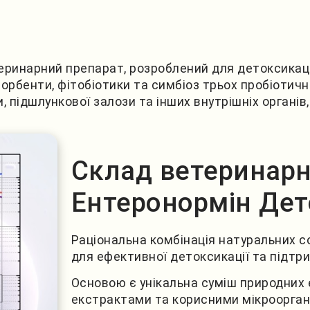
еринарний препарат, розроблений для детоксикації
орбенти, фітобіотики та симбіоз трьох пробіотич
, підшлункової залози та інших внутрішніх органів
Склад ветеринарн
Ентеронормін Дет
Раціональна комбінація натуральних со
для ефективної детоксикації та підтр
Основою є унікальна суміш природних
екстрактами та корисними мікрооргані