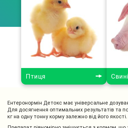
Птиця
Свин
Ентеронормін Детокс має універсальне дозуванн
Для досягнення оптимальних результатів та пок
кг на одну тонну корму залежно від його якості.
Препарат рівномірно змішується з кормом, що 