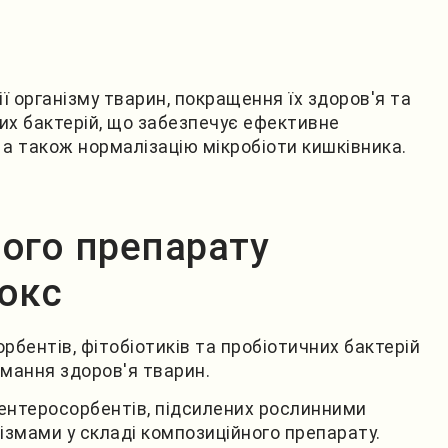
 організму тварин, покращення їх здоров'я та
них бактерій, що забезпечує ефективне
, а також нормалізацію мікробіоти кишківника.
ого препарату
окс
рбентів, фітобіотиків та пробіотичних бактерій
имання здоров'я тварин.
 ентеросорбентів, підсилених рослинними
змами у складі композиційного препарату.