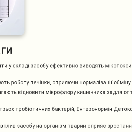
аги
ти у складі засобу ефективно виводять мікотоксин
ють роботу печінки, сприяючи нормалізації обміну
ають відновити мікрофлору кишечника задля опти
трьох пробіотичних бактерій, Ентеронормін Деток
вплив засобу на організм тварин сприяє зростанн